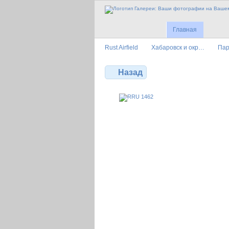
Главная
Rust Airfield
Хабаровск и окр…
Пар
Назад