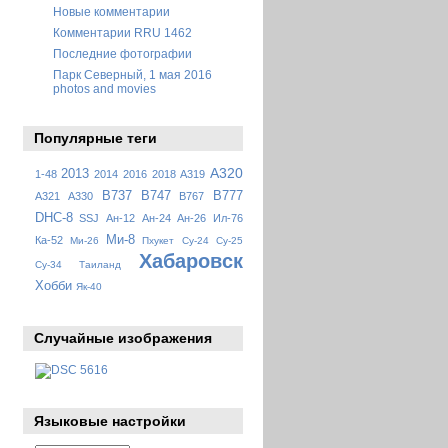
Новые комментарии
Комментарии RRU 1462
Последние фотографии
Парк Северный, 1 мая 2016
photos and movies
Популярные теги
A320
2013
1-48
2014
2016
2018
A319
B737
B747
B777
A321
A330
B767
DHC-8
SSJ
Ан-12
Ан-24
Ан-26
Ил-76
Ми-8
Ка-52
Ми-26
Пхукет
Су-24
Су-25
Хабаровск
Су-34
Таиланд
Хобби
Як-40
Случайные изображения
Языковые настройки