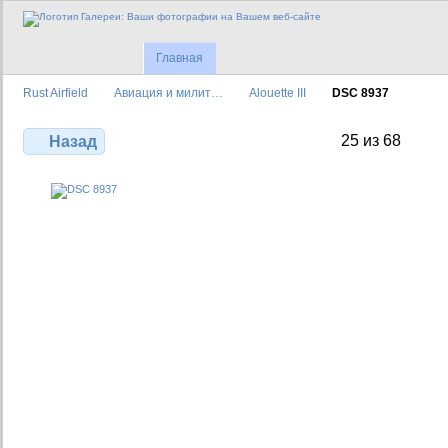
Главная
Rust Airfield
Авиация и милит…
Alouette III
DSC 8937
25 из 68
Назад