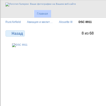
Главная
Rust Airfield
Авиация и милит…
Alouette III
DSC 8911
8 из 68
Назад